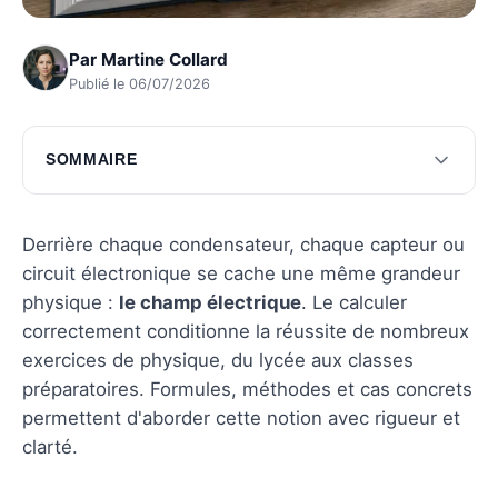
Par
Martine Collard
Publié le 06/07/2026
SOMMAIRE
Formules essentielles pour le champ électrique
Méthodes de calcul du champ électrique
Derrière chaque condensateur, chaque capteur ou
circuit électronique se cache une même grandeur
Exemples pratiques de calcul
physique :
le champ électrique
. Le calculer
Questions fréquentes
correctement conditionne la réussite de nombreux
exercices de physique, du lycée aux classes
préparatoires. Formules, méthodes et cas concrets
permettent d'aborder cette notion avec rigueur et
clarté.