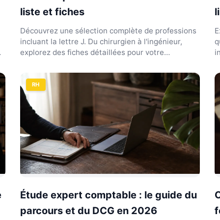
liste et fiches
l
Découvrez une sélection complète de professions
E
incluant la lettre J. Du chirurgien à l'ingénieur,
q
explorez des fiches détaillées pour votre
i
orientation.
g
RH
e
Étude expert comptable : le guide du
C
parcours et du DCG en 2026
f