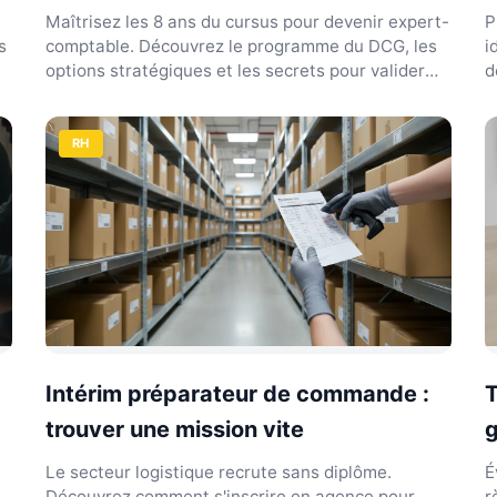
Maîtrisez les 8 ans du cursus pour devenir expert-
P
s
comptable. Découvrez le programme du DCG, les
i
options stratégiques et les secrets pour valider
d
vos examen...
v
RH
Intérim préparateur de commande :
T
trouver une mission vite
e
Le secteur logistique recrute sans diplôme.
É
Découvrez comment s'inscrire en agence pour
r