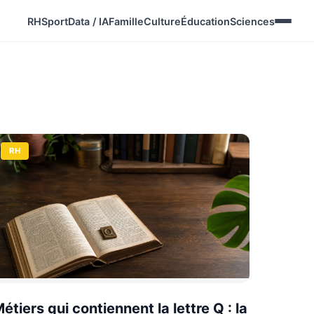
RH
Sport
Data / IA
Famille
Culture
Éducation
Sciences
RH
étiers qui contiennent la lettre Q : la