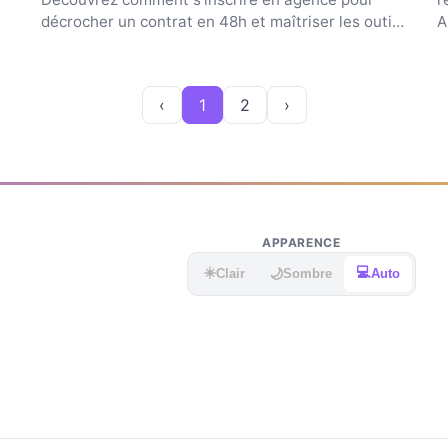
décrocher un contrat en 48h et maîtriser les outils
A
du métier.
v
‹
1
2
›
APPARENCE
☀️
💻
🌙
Clair
Sombre
Auto