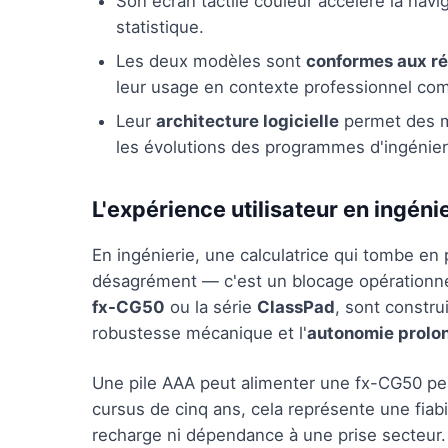
Son écran tactile couleur accélère la navig
statistique.
Les deux modèles sont
conformes aux r
leur usage en contexte professionnel c
Leur
architecture logicielle
permet des mi
les évolutions des programmes d'ingénier
L'expérience utilisateur en ingéni
En ingénierie, une calculatrice qui tombe en 
désagrément — c'est un blocage opérationn
fx-CG50
ou la série
ClassPad
, sont constru
robustesse mécanique et l'
autonomie prolo
Une pile AAA peut alimenter une fx-CG50 pend
cursus de cinq ans, cela représente une fiab
recharge ni dépendance à une prise secteur.