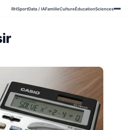
RH
Sport
Data / IA
Famille
Culture
Éducation
Sciences
ir