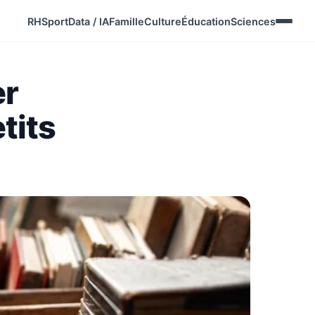
RH
Sport
Data / IA
Famille
Culture
Éducation
Sciences
er
tits