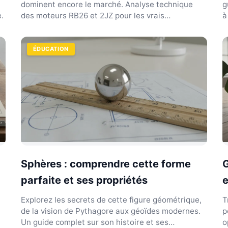
dominent encore le marché. Analyse technique
g
e.
des moteurs RB26 et 2JZ pour les vrais
à
passionnés de mécanique.
ÉDUCATION
Sphères : comprendre cette forme
G
parfaite et ses propriétés
e
Explorez les secrets de cette figure géométrique,
T
de la vision de Pythagore aux géoïdes modernes.
p
Un guide complet sur son histoire et ses
o