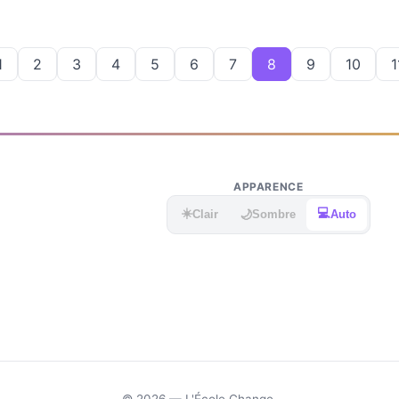
applications.
d
1
2
3
4
5
6
7
8
9
10
1
APPARENCE
☀️
💻
🌙
Clair
Sombre
Auto
© 2026 — L'École Change.