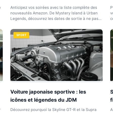
e
Anticipez vos soirées avec la liste complète des
P
nouveautés Amazon. De Mystery Island à Urban
v
Legends, découvrez les dates de sortie à ne pas
c
manquer.
SPORT
Voiture japonaise sportive : les
S
icônes et légendes du JDM
f
r
Découvrez pourquoi la Skyline GT-R et la Supra
A