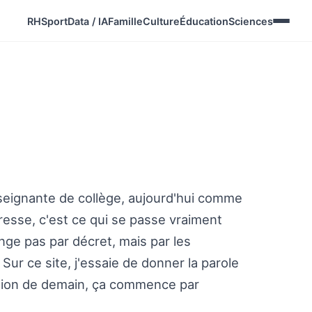
RH
Sport
Data / IA
Famille
Culture
Éducation
Sciences
nseignante de collège, aujourd'hui comme
resse, c'est ce qui se passe vraiment
ange pas par décret, mais par les
r ce site, j'essaie de donner la parole
ation de demain, ça commence par